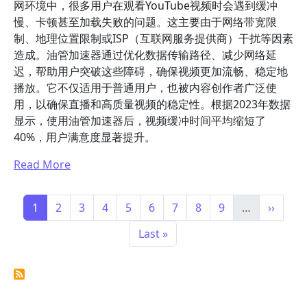
网环境中，很多用户在观看YouTube视频时会遇到缓冲
慢、卡顿甚至加载失败的问题。这主要由于网络带宽限
制、地理位置限制或ISP（互联网服务提供商）干扰等因素
造成。油管加速器通过优化数据传输路径、减少网络延
迟，帮助用户突破这些障碍，确保视频更加流畅、稳定地
播放。它不仅适用于普通用户，也被内容创作者广泛使
用，以确保直播和高质量视频的稳定性。根据2023年数据
显示，使用油管加速器后，视频缓冲时间平均缩短了
40%，用户满意度显著提升。
Read More
分页
当前页
Page
Page
Page
Page
Page
Page
Page
Page
下一页
1
2
3
4
5
6
7
8
9
…
››
末页
Last »