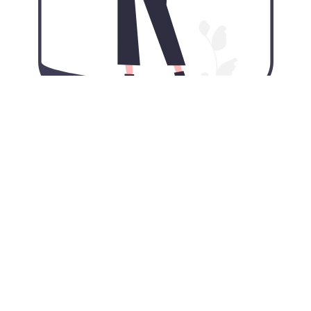
为iPhone量身定制的油管加速器iOS
版: 口袋里的iOS加速器
世界上最伟大的手机需要最好用的加速器。油管加速器
iOS版在2023为您的网络安全提供全方位的保护。
从油管加速器布满全球的加速服务器中选择您所需要的国
家和地区，以
隐藏您iPhone的IP地址
，解锁
被墙网站
以及
保护您的个人隐私。特别是在隐私安全薄弱的公共Wi-Fi热
点中，时刻保护你的iPhone的安全。
油管加速器苹果版App完美兼容以下设备: